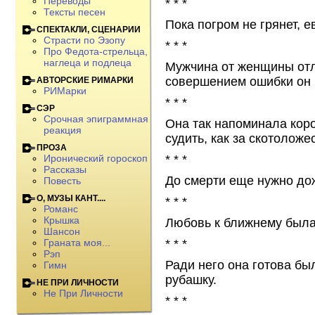
Переводы
* * *
Тексты песен
Пока погром не грянет, е
СПЕКТАКЛИ, СЦЕНАРИИ
Страсти по Эзопу
* * *
Про Федота-стрельца,
наглеца и подлеца
Мужчина от женщины отл
совершением ошибки он 
АВТОРСКИЕ РИМАРКИ
РИМарки
* * *
СЭР
Срочная эпиграммная
Она так напоминала коров
реакция
судить, как за скотоложе
ПРОЗА
* * *
Иронический гороскоп
Рассказы
До смерти еще нужно до
Повесть
О, МУЗЫ КАНТ....
* * *
Романс
Крышка
Любовь к ближнему была 
Шансон
* * *
Граната моя...
Рэп
Ради него она готова бы
Гимн
рубашку.
НЕ ПРИ ЛИЧНОСТИ
Не При Личности
* * *