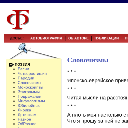
ДОСЬЕ:
АВТОБИОГРАФИЯ
ОБ АВТОРЕ
ПУБЛИКАЦИИ
П
Словочизмы
ПОЭЗИЯ
Басни
* * *
Четверостишия
Пародии
Японско-еврейское приве
Словочизмы
Моноскрипты
* * *
Эпиграммы
Подражания
Читая мысли на расстоя
Мифологизмы
Юбилейные
* * *
Лирика
А плоть моя настолько с
Детишкам
Разное
Что я прошу за ней не за
ОбРазное