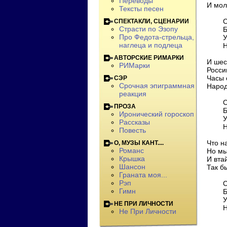
Переводы
И мол
Тексты песен
Славь
СПЕКТАКЛИ, СЦЕНАРИИ
Страсти по Эзопу
Брат
Про Федота-стрельца,
Утеря
наглеца и подлеца
Но к
АВТОРСКИЕ РИМАРКИ
И шест
РИМарки
Росси
Часы 
СЭР
Срочная эпиграммная
Народ
реакция
Славь
ПРОЗА
Брат
Иронический гороскоп
Утеря
Рассказы
Но к
Повесть
Что н
О, МУЗЫ КАНТ....
Романс
Но мы
Крышка
И вта
Шансон
Так бы
Граната моя...
Рэп
Славь
Гимн
Брат
Утеря
НЕ ПРИ ЛИЧНОСТИ
Но к
Не При Личности