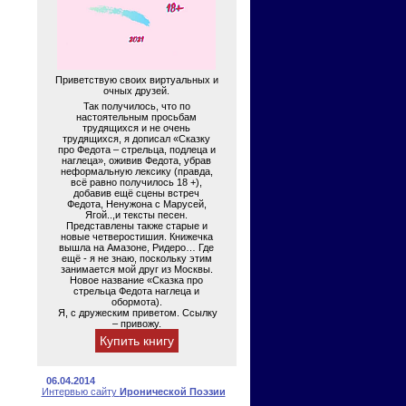
Приветствую своих виртуальных и
очных друзей.
Так получилось, что по
настоятельным просьбам
трудящихся и не очень
трудящихся, я дописал «Сказку
про Федота – стрельца, подлеца и
наглеца», оживив Федота, убрав
неформальную лексику (правда,
всё равно получилось 18 +),
добавив ещё сцены встреч
Федота, Ненужона с Марусей,
Ягой..,и тексты песен.
Представлены также старые и
новые четверостишия. Книжечка
вышла на Амазоне, Ридеро… Где
ещё - я не знаю, поскольку этим
занимается мой друг из Москвы.
Новое название «Сказка про
стрельца Федота наглеца и
обормота).
Я, с дружеским приветом. Ссылку
– привожу.
Купить книгу
06.04.2014
Интервью сайту
Иронической Поэзии