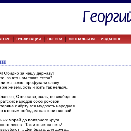
ВТОРЕ
ПУБЛИКАЦИИ
ПРЕССА
ФОТОАЛЬБОМ
ИЗДАННОЕ
мн
я! Обидно за нашу державу!
те, за что нам такая стезя?
ли мы волю, профукали славу –
 же живём, хоть и жить так нельзя...
ся, Отечество, жаль, не свободное -
ских народов союз роковой.
на к чёрту вся мудрость народная...
новым победам нас гонит конвой.
ных морей до полярного круга
ного лесов...Так и хочется петь!
вырубают ... Для брата, для друга...