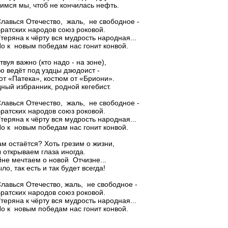
имся мы, чтоб не кончилась нефть.
ся Отечество, жаль, не свободное -
ских народов союз роковой.
на к чёрту вся мудрость народная...
 новым победам нас гонит конвой.
вуя важно (кто надо - на зоне),
ю ведёт под уздцы дзюдоист -
от «Патека», костюм от «Бриони».
ный избранник, родной кегебист.
ся Отечество, жаль, не свободное -
ских народов союз роковой.
на к чёрту вся мудрость народная...
 новым победам нас гонит конвой.
ам остаётся? Хоть грезим о жизни,
 открываем глаза иногда.
йне мечтаем о новой Отчизне...
ло, так есть и так будет всегда!
ся Отечество, жаль, не свободное -
ских народов союз роковой.
на к чёрту вся мудрость народная...
 новым победам нас гонит конвой.