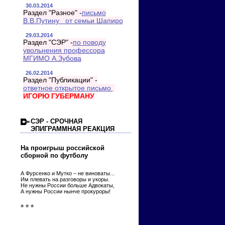
30.03.2014
Раздел "Разное" -
письмо
В.В.Путину от семьи Шапиро
29.03.2014
Раздел "СЭР" -
по поводу
увольнения профессора
МГИМО А.Зубова
26.02.2014
Раздел "Публикации" -
ответное открытое письмо
ИГОРЮ ГУБЕРМАНУ
СЭР - СРОЧНАЯ
ЭПИГРАММНАЯ РЕАКЦИЯ
На проигрыш российской
сборной по футболу
А Фурсенко и Мутко – не виноваты...
Им плевать на разговоры и укоры.
Не нужны России больше Адвокаты,
А нужны России нынче прокуроры!
* * *