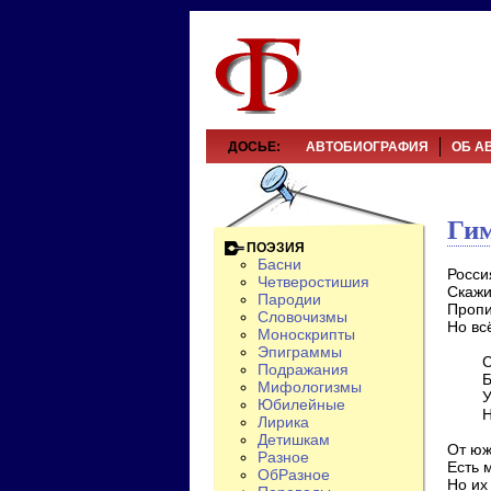
ДОСЬЕ:
АВТОБИОГРАФИЯ
ОБ А
Ги
ПОЭЗИЯ
Басни
Росси
Четверостишия
Скажи
Пародии
Пропи
Словочизмы
Но всё
Моноскрипты
Эпиграммы
Славь
Подражания
Брат
Мифологизмы
Утеря
Юбилейные
Но к 
Лирика
Детишкам
От юж
Разное
Есть м
ОбРазное
Но их 