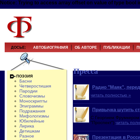
Notice: Trying to access array offset on value of type boo
ДОСЬЕ:
АВТОБИОГРАФИЯ
ОБ АВТОРЕ
ПУБЛИКАЦИИ
П
Пресса
ПОЭЗИЯ
Басни
Четверостишия
Радио "Маяк", перед
Пародии
читать полностью »
Словочизмы
Моноскрипты
Эпиграммы
Привычка шутить ст
Подражания
Мифологизмы
С Георгием Фрумкером
Юбилейные
"Проспект")
читать пол
Лирика
Детишкам
Разное
Презентация в Росс