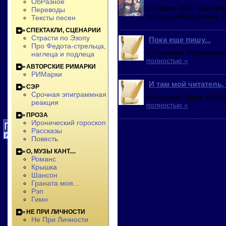
ОбРазное
27 марта 2004 года пр
Переводы
прошла в Российском ф
Тексты песен
СПЕКТАКЛИ, СЦЕНАРИИ
Страсти по Эзопу
Пока еще пишу...
Про Федота-стрельца,
С Георгием Фрумкером
наглеца и подлеца
полностью »
АВТОРСКИЕ РИМАРКИ
РИМарки
И там мой читатель, 
СЭР
Срочная эпиграммная
Беседовал Игорь АЛЕКС
реакция
полностью »
ПРОЗА
Иронический гороскоп
Рассказы
Повесть
О, МУЗЫ КАНТ....
Романс
Крышка
Шансон
Граната моя...
Рэп
Гимн
НЕ ПРИ ЛИЧНОСТИ
Не При Личности