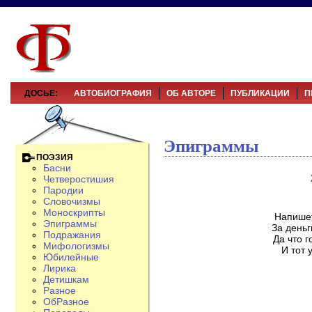
ДОСЬЕ:
АВТОБИОГРАФИЯ
ОБ АВТОРЕ
ПУБЛИКАЦИИ
П
Эпиграммы
ПОЭЗИЯ
Басни
Четверостишия
Пародии
Словочизмы
Моноскрипты
Напишет
Эпиграммы
За деньг
Подражания
Да что г
Мифологизмы
И тот 
Юбилейные
Лирика
Детишкам
Разное
ОбРазное