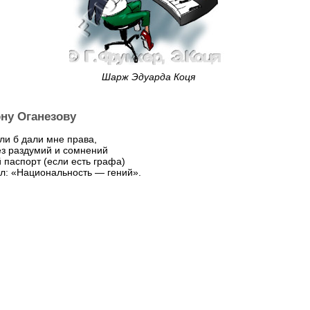
Шарж Эдуарда Коця
ну Оганезову
сли б дали мне права,
ез раздумий и сомнений
й паспорт (если есть графа)
л: «Национальность — гений».