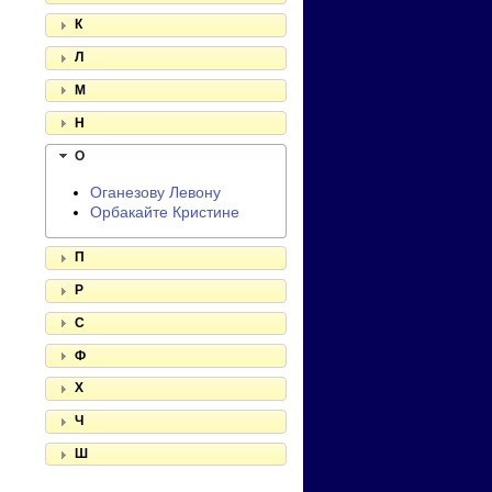
К
Л
М
Н
О
Оганезову Левону
Орбакайте Кристине
П
Р
С
Ф
Х
Ч
Ш