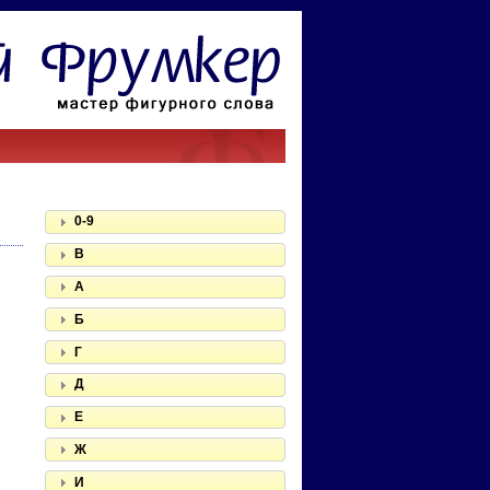
0-9
B
А
Б
Г
Д
Е
Ж
И