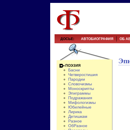
ДОСЬЕ:
АВТОБИОГРАФИЯ
ОБ А
Эп
ПОЭЗИЯ
Басни
Четверостишия
Пародии
Словочизмы
Моноскрипты
Эпиграммы
Подражания
Мифологизмы
Юбилейные
Лирика
Детишкам
Разное
ОбРазное