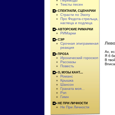
Переводы
Тексты песен
СПЕКТАКЛИ, СЦЕНАРИИ
Страсти по Эзопу
Про Федота-стрельца,
наглеца и подлеца
АВТОРСКИЕ РИМАРКИ
РИМарки
СЭР
Лево
Срочная эпиграммная
реакция
Ах, е
ПРОЗА
Я б б
Иронический гороскоп
В тво
Рассказы
Вписа
Повесть
О, МУЗЫ КАНТ....
Романс
Крышка
Шансон
Граната моя...
Рэп
Гимн
НЕ ПРИ ЛИЧНОСТИ
Не При Личности