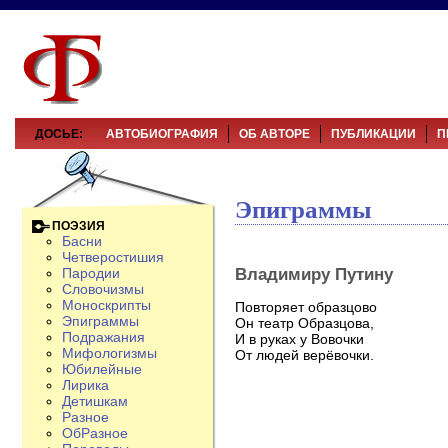
ДОСЬЕ:
АВТОБИОГРАФИЯ
ОБ АВТОРЕ
ПУБЛИКАЦИИ
П
Эпиграммы
ПОЭЗИЯ
Басни
Четверостишия
Владимиру Путину
Пародии
Словочизмы
Моноскрипты
Повторяет образцово
Эпиграммы
Он театр Образцова,
Подражания
И в руках у Вовочки
Мифологизмы
От людей верёвочки.
Юбилейные
Лирика
Детишкам
Разное
ОбРазное