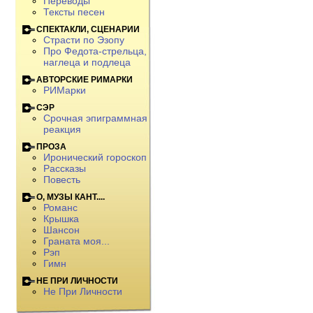
Переводы
Тексты песен
СПЕКТАКЛИ, СЦЕНАРИИ
Страсти по Эзопу
Про Федота-стрельца,
наглеца и подлеца
АВТОРСКИЕ РИМАРКИ
РИМарки
СЭР
Срочная эпиграммная
реакция
ПРОЗА
Иронический гороскоп
Рассказы
Повесть
О, МУЗЫ КАНТ....
Романс
Крышка
Шансон
Граната моя...
Рэп
Гимн
НЕ ПРИ ЛИЧНОСТИ
Не При Личности