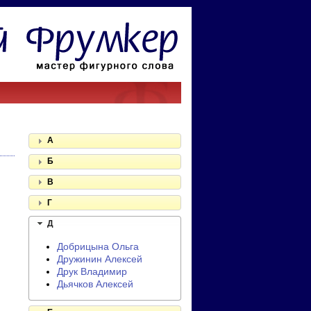
А
Б
В
Г
Д
Добрицына Ольга
Дружинин Алексей
Друк Владимир
Дьячков Алексей