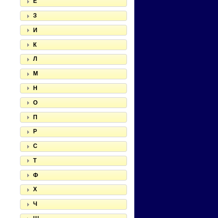
Е
З
И
К
Л
М
Н
О
П
Р
С
Т
Ф
Х
Ч