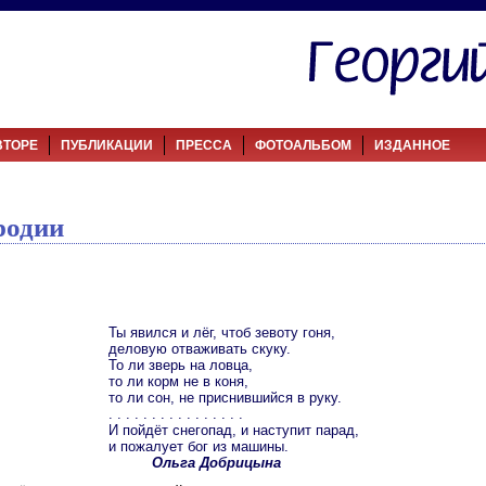
ВТОРЕ
ПУБЛИКАЦИИ
ПРЕССА
ФОТОАЛЬБОМ
ИЗДАННОЕ
родии
Ты явился и лёг, чтоб зевоту гоня,
деловую отваживать скуку.
То ли зверь на ловца,
то ли корм не в коня,
то ли сон, не приснившийся в руку.
. . . . . . . . . . . . . . . .
И пойдёт снегопад, и наступит парад,
и пожалует бог из машины.
Ольга Добрицына