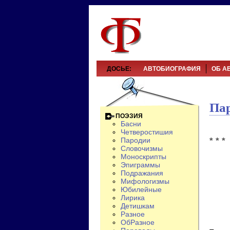
ДОСЬЕ:
АВТОБИОГРАФИЯ
ОБ А
Па
ПОЭЗИЯ
Басни
Четверостишия
* * *
Пародии
Словочизмы
Моноскрипты
Эпиграммы
Подражания
Мифологизмы
Юбилейные
Лирика
Детишкам
Разное
ОбРазное