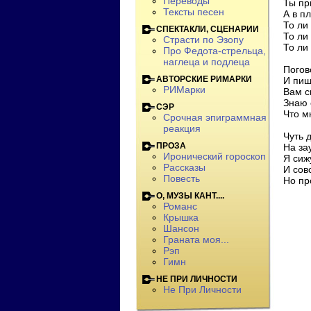
Переводы
Ты пр
Тексты песен
А в п
То ли
СПЕКТАКЛИ, СЦЕНАРИИ
То ли
Страсти по Эзопу
То ли
Про Федота-стрельца,
наглеца и подлеца
Погов
АВТОРСКИЕ РИМАРКИ
И пиш
РИМарки
Вам с
Знаю 
СЭР
Что м
Срочная эпиграммная
реакция
Чуть 
ПРОЗА
На за
Иронический гороскоп
Я сиж
Рассказы
И сов
Повесть
Но пр
О, МУЗЫ КАНТ....
Романс
Крышка
Шансон
Граната моя...
Рэп
Гимн
НЕ ПРИ ЛИЧНОСТИ
Не При Личности