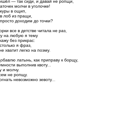
ишёл — так сиди, и давай не ропщи,
латочек молчи в уголочке!
 куры в ощип,
 в лоб из пращи,
 просто доходим до точки?
орки все в детстве читала не раз,
у на любую я тему
кажу без прикрас:
столько я фраз,
не хватит легко на поэму.
добавлю латынь, как приправу к борщу,
умности выполнив квоту...
у и молчу.
сем не ропщу.
огнать невозможно зевоту...