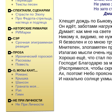
Переводы
Не умею з
Тексты песен
Но зато с
СПЕКТАКЛИ, СЦЕНАРИИ
Дми
Страсти по Эзопу
Про Федота-стрельца,
Хлещет дождь по Быкову
наглеца и подлеца
Он идёт, заботами нагру
АВТОРСКИЕ РИМАРКИ
Думает: как мне на свете
РИМарки
Никому я, видимо, не ну
СЭР
Я безволен и со мною тр
Срочная эпиграммная
реакция
Мнителен, злопамятен пр
Излагаю мысли очень ну
ПРОЗА
Иронический гороскоп
Хорошо ещё, что стал по
Рассказы
Господи! Благодарю за м
Повесть
(Распрямился, чтобы скр
О, МУЗЫ КАНТ....
Ах, поэтом! Небо проясн
Романс
И нахально солнце ухмы
Крышка
Шансон
Граната моя...
Рэп
Гимн
НЕ ПРИ ЛИЧНОСТИ
Не При Личности