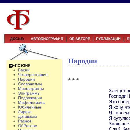
ДОСЬЕ:
АВТОБИОГРАФИЯ
ОБ АВТОРЕ
ПУБЛИКАЦИИ
П
Пародии
ПОЭЗИЯ
Басни
Четверостишия
* * *
Пародии
Словочизмы
Моноскрипты
Хлещет п
Эпиграммы
Господи! 
Подражания
Это сове
Мифологизмы
Я хочу, ч
Юбилейные
Лирика
Я совсем 
Детишкам
Я сутулюс
Разное
Знаю все:
ОбРазное
Слаб, без