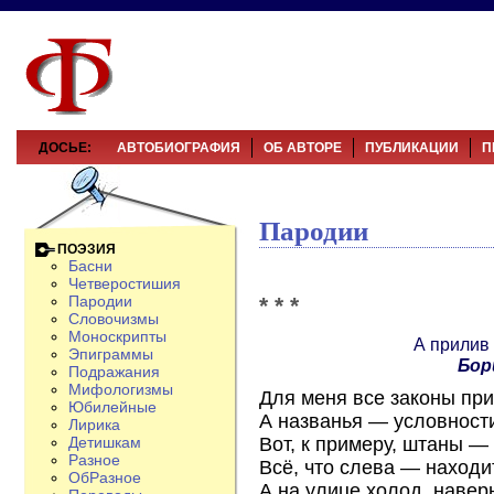
ДОСЬЕ:
АВТОБИОГРАФИЯ
ОБ АВТОРЕ
ПУБЛИКАЦИИ
П
Пародии
ПОЭЗИЯ
Басни
Четверостишия
* * *
Пародии
Словочизмы
Моноскрипты
А прилив 
Эпиграммы
Бор
Подражания
Мифологизмы
Для меня все законы пр
Юбилейные
А названья — условности
Лирика
Вот, к примеру, штаны —
Детишкам
Разное
Всё, что слева — находи
ОбРазное
А на улице холод, наверн