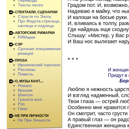
Переводы
Градом пот. И, возможно,
Тексты песен
Надеваю я майку, что ны
СПЕКТАКЛИ, СЦЕНАРИИ
Страсти по Эзопу
И калоши на босые руки.
Про Федота-стрельца,
И, вливаясь в толпу, ра
наглеца и подлеца
Где найдешь еще сходну
АВТОРСКИЕ РИМАРКИ
Слышу: «Мистер, у Вас р
РИМарки
И Ваш нос вылезает нар
СЭР
Срочная эпиграммная
реакция
* * *
ПРОЗА
Иронический гороскоп
И женщин
Рассказы
Повесть
Придут в 
Бор
О, МУЗЫ КАНТ....
Романс
Люблю я нежность царст
Крышка
И взгляд надменный, сл
Шансон
Граната моя...
Твои глаза — острей лю
Рэп
Особенно мне нравится 
Гимн
Он смотрит, часто грусти 
НЕ ПРИ ЛИЧНОСТИ
А правый глаз — он радо
Не При Личности
Единственная женщина 