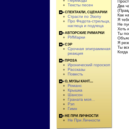
Переводы
Прост
Тексты песен
Два ч
(Прав
СПЕКТАКЛИ, СЦЕНАРИИ
Как н
Страсти по Эзопу
Я теб
Про Федота-стрельца,
Не пу
наглеца и подлеца
Хоть 
АВТОРСКИЕ РИМАРКИ
Ты по
РИМарки
Объяс
Я рез
СЭР
Ты вс
Срочная эпиграммная
Когда
реакция
ПРОЗА
Иронический гороскоп
Рассказы
Повесть
О, МУЗЫ КАНТ....
Романс
Крышка
Шансон
Граната моя...
Рэп
Гимн
НЕ ПРИ ЛИЧНОСТИ
Не При Личности