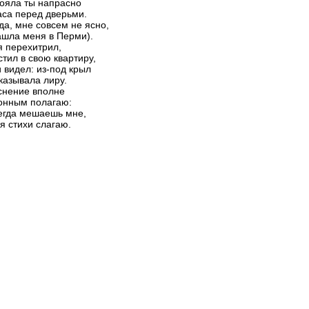
ояла ты напрасно
аса перед дверьми.
да, мне совсем не ясно,
ашла меня в Перми).
я перехитрил,
стил в свою квартиру,
и видел: из-под крыл
казывала лиру.
нение вполне
онным полагаю:
егда мешаешь мне,
 я стихи слагаю.