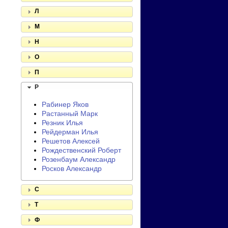
Л
М
Н
О
П
Р
Рабинер Яков
Растанный Марк
Резник Илья
Рейдерман Илья
Решетов Алексей
Рождественский Роберт
Розенбаум Александр
Росков Александр
С
Т
Ф