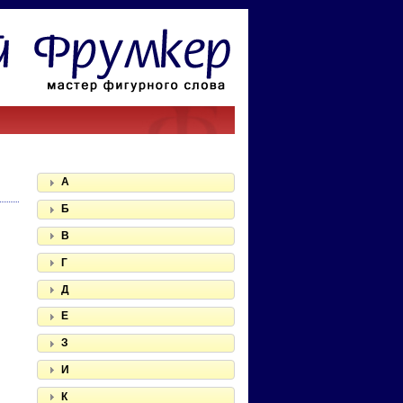
А
Б
В
Г
Д
Е
З
И
К