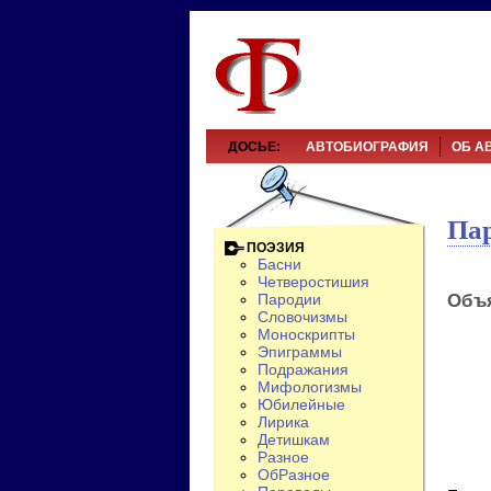
ДОСЬЕ:
АВТОБИОГРАФИЯ
ОБ А
Па
ПОЭЗИЯ
Басни
Четверостишия
Объя
Пародии
Словочизмы
Моноскрипты
Эпиграммы
Подражания
Мифологизмы
Юбилейные
Лирика
Детишкам
Разное
ОбРазное