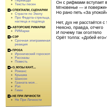
Переводы
Он с рифмами вступает в
Тексты песен
Мгновенье — и повержен
СПЕКТАКЛИ, СЦЕНАРИИ
Но рано петь «За упокой
Страсти по Эзопу
Про Федота-стрельца,
наглеца и подлеца
Нет, дух не расстаётся с 
Неясно, правда, отчего
АВТОРСКИЕ РИМАРКИ
РИМарки
И почему так оголтело
Орёт толпа: «Добей его»
СЭР
Срочная эпиграммная
реакция
ПРОЗА
Иронический гороскоп
Рассказы
Повесть
О, МУЗЫ КАНТ....
Романс
Крышка
Шансон
Граната моя...
Рэп
Гимн
НЕ ПРИ ЛИЧНОСТИ
Не При Личности