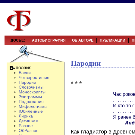
ДОСЬЕ:
АВТОБИОГРАФИЯ
ОБ АВТОРЕ
ПУБЛИКАЦИИ
П
Пародии
ПОЭЗИЯ
Басни
Четверостишия
* * *
Пародии
Словочизмы
Моноскрипты
Час роков
Эпиграммы
. . . . . . . . . 
Подражания
И кто-то с
Мифологизмы
. . . . . . . . . 
Юбилейные
Лирика
Я ранен б
Детишкам
Анд
Разное
ОбРазное
Как гладиатор в Древне