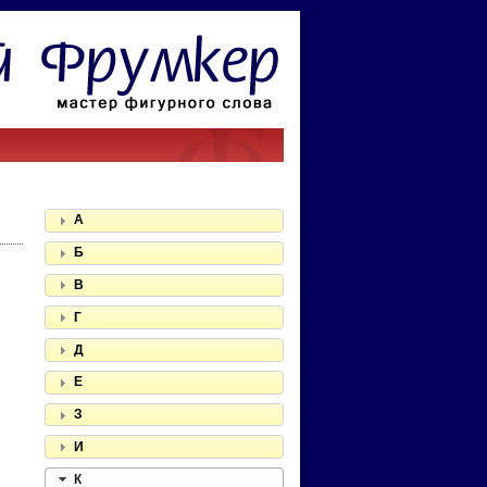
А
Б
В
Г
Д
Е
З
И
К