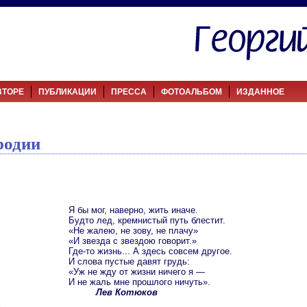
ВТОРЕ
ПУБЛИКАЦИИ
ПРЕССА
ФОТОАЛЬБОМ
ИЗДАННОЕ
родии
Я бы мог, наверно, жить иначе.
Будто лед, кремнистый путь блестит.
«Не жалею, не зову, не плачу»
«И звезда с звездою говорит.»
Где-то жизнь... А здесь совсем другое.
И слова пустые давят грудь:
«Уж не жду от жизни ничего я —
И не жаль мне прошлого ничуть».
Лев Котюков