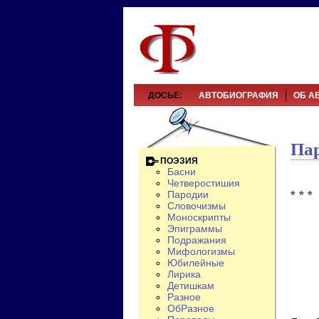
ДОСЬЕ:
АВТОБИОГРАФИЯ
ОБ А
Па
ПОЭЗИЯ
Басни
Четверостишия
* * *
Пародии
Словочизмы
Моноскрипты
Эпиграммы
Подражания
Мифологизмы
Юбилейные
Лирика
Детишкам
Разное
ОбРазное