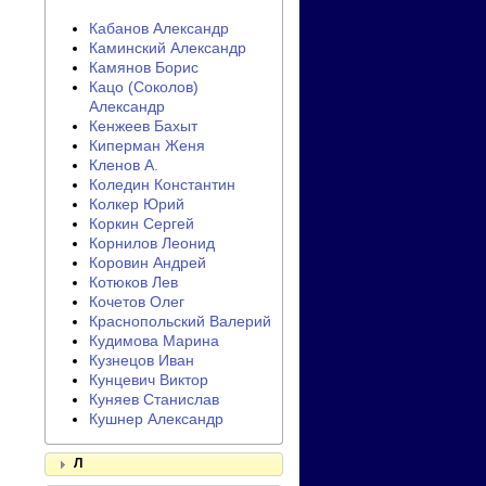
Кабанов Александр
Каминский Александр
Камянов Борис
Кацо (Соколов)
Александр
Кенжеев Бахыт
Киперман Женя
Кленов А.
Коледин Константин
Колкер Юрий
Коркин Сергей
Корнилов Леонид
Коровин Андрей
Котюков Лев
Кочетов Олег
Краснопольский Валерий
Кудимова Марина
Кузнецов Иван
Кунцевич Виктор
Куняев Станислав
Кушнер Александр
Л