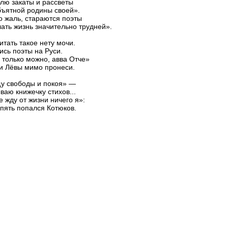
лю закаты и рассветы
ъятной родины своей».
о жаль, стараются поэты
ать жизнь значительно трудней».
итать такое нету мочи.
ись поэты на Руси.
 только можно, авва Отче»
и Лёвы мимо пронеси.
у свободы и покоя» —
ваю книжечку стихов...
е жду от жизни ничего я»:
пять попался Котюков.