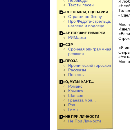
Переводы
Я люб
Тексты песен
«Необ
Тольк
СПЕКТАКЛИ, СЦЕНАРИИ
«Сдел
Страсти по Эзопу
Про Федота-стрельца,
Мне ч
наглеца и подлеца
Извел
АВТОРСКИЕ РИМАРКИ
«Если
РИМарки
Строк
СЭР
«Я ищ
Срочная эпиграммная
Откры
реакция
«Уж н
ПРОЗА
Мне о
Иронический гороскоп
Рассказы
Повесть
О, МУЗЫ КАНТ....
Романс
Крышка
Шансон
Граната моя...
Рэп
Гимн
НЕ ПРИ ЛИЧНОСТИ
Не При Личности