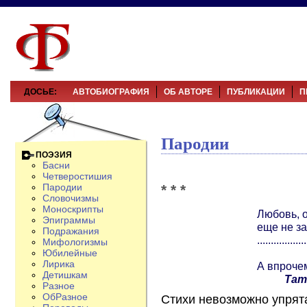
ДОСЬЕ:
АВТОБИОГРАФИЯ
ОБ АВТОРЕ
ПУБЛИКАЦИИ
П
Пародии
ПОЭЗИЯ
Басни
Четверостишия
* * *
Пародии
Словочизмы
Моноскрипты
Любовь, о
Эпиграммы
еще не з
Подражания
..................
Мифологизмы
Юбилейные
Лирика
А впрочем
Детишкам
Тат
Разное
ОбРазное
Стихи невозможно упрята