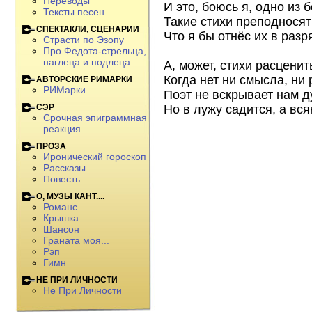
Переводы
И это, боюсь я, одно из
Тексты песен
Такие стихи преподносят
СПЕКТАКЛИ, СЦЕНАРИИ
Что я бы отнёс их в раз
Страсти по Эзопу
Про Федота-стрельца,
наглеца и подлеца
А, может, стихи расценит
Когда нет ни смысла, ни
АВТОРСКИЕ РИМАРКИ
РИМарки
Поэт не вскрывает нам д
Но в лужу садится, а вся
СЭР
Срочная эпиграммная
реакция
ПРОЗА
Иронический гороскоп
Рассказы
Повесть
О, МУЗЫ КАНТ....
Романс
Крышка
Шансон
Граната моя...
Рэп
Гимн
НЕ ПРИ ЛИЧНОСТИ
Не При Личности