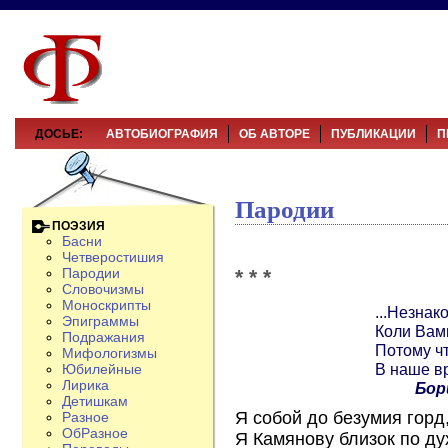
ДОСЬЕ:
АВТОБИОГРАФИЯ
ОБ АВТОРЕ
ПУБЛИКАЦИИ
П
Пародии
ПОЭЗИЯ
Басни
Четверостишия
* * *
Пародии
Словочизмы
Моноскрипты
...Незнак
Эпиграммы
Коли Вам
Подражания
Потому чт
Мифологизмы
В наше в
Юбилейные
Лирика
Бор
Детишкам
Я собой до безумия горд
Разное
ОбРазное
Я Камянову близок по ду