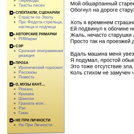
Переводы
Мой обшарпанный старе
Тексты песен
Обогнул на дороге стару
СПЕКТАКЛИ, СЦЕНАРИИ
Страсти по Эзопу
Хоть я временем страшно
Про Федота-стрельца,
наглеца и подлеца
Ей подвинул к обочине н
Жаль, нечасто старушки
АВТОРСКИЕ РИМАРКИ
РИМарки
Просто так на проезжей 
СЭР
Срочная эпиграммная
Вдаль машина меня увез
реакция
Я подумал, простой обыв
ПРОЗА
Это тоже отсутствие зла,
Иронический гороскоп
Коль стихом не замучен 
Рассказы
Повесть
О, МУЗЫ КАНТ....
Романс
Крышка
Шансон
Граната моя...
Рэп
Гимн
НЕ ПРИ ЛИЧНОСТИ
Не При Личности