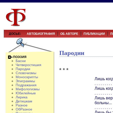
ДОСЬЕ:
АВТОБИОГРАФИЯ
ОБ АВТОРЕ
ПУБЛИКАЦИИ
П
Пародии
ПОЭЗИЯ
Басни
Четверостишия
* * *
Пародии
Словочизмы
Моноскрипты
Лишь когд
Эпиграммы
. . . . . . . . . 
Подражания
Лишь когд
Мифологизмы
. . . . . . . . . 
Юбилейные
Лирика
Лишь вер
Детишкам
больны...
Разное
. . . . . . . . . 
ОбРазное
Лишь бы т