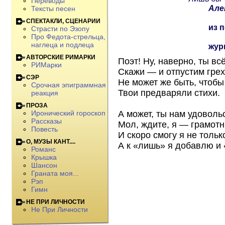
Переводы
Але
Тексты песен
СПЕКТАКЛИ, СЦЕНАРИИ
из 
Страсти по Эзопу
Про Федота-стрельца,
наглеца и подлеца
жур
АВТОРСКИЕ РИМАРКИ
Поэт! Ну, наверно, ты в
РИМарки
Скажи — и отпустим грех
СЭР
Не может же быть, чтоб
Срочная эпиграммная
Твои предваряли стихи.
реакция
ПРОЗА
А может, ты нам удовол
Иронический гороскоп
Рассказы
Мол, ждите, я — грамот
Повесть
И скоро смогу я не толь
О, МУЗЫ КАНТ....
А к «лишь» я добавлю и 
Романс
Крышка
Шансон
Граната моя...
Рэп
Гимн
НЕ ПРИ ЛИЧНОСТИ
Не При Личности