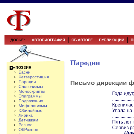
ДОСЬЕ:
АВТОБИОГРАФИЯ
ОБ АВТОРЕ
ПУБЛИКАЦИИ
П
Пародии
ПОЭЗИЯ
Басни
Четверостишия
Письмо дирекции ф
Пародии
Словочизмы
Моноскрипты
Года идут
Эпиграммы
..................
Подражания
Крепилас
Мифологизмы
Упала на 
Юбилейные
Лирика
..................
Детишкам
Пять лет 
Разное
Сервиз р
ОбРазное
Ник