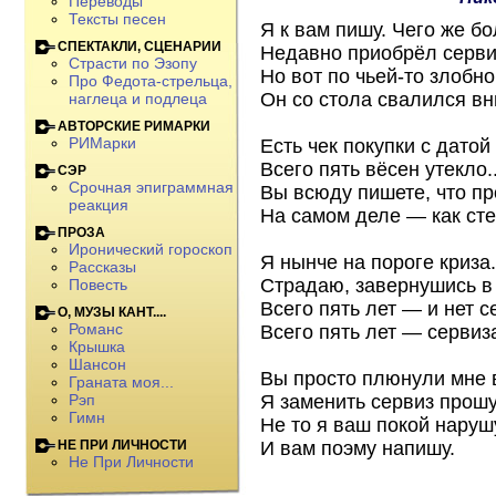
Переводы
Тексты песен
Я к вам пишу. Чего же бол
СПЕКТАКЛИ, СЦЕНАРИИ
Недавно приобрёл серви
Страсти по Эзопу
Но вот по чьей-то злобн
Про Федота-стрельца,
Он со стола свалился вн
наглеца и подлеца
АВТОРСКИЕ РИМАРКИ
РИМарки
Есть чек покупки с датой
Всего пять вёсен утекло..
СЭР
Срочная эпиграммная
Вы всюду пишете, что пр
реакция
На самом деле — как сте
ПРОЗА
Иронический гороскоп
Я нынче на пороге криза.
Рассказы
Страдаю, завернушись в
Повесть
Всего пять лет — и нет с
О, МУЗЫ КАНТ....
Романс
Всего пять лет — сервиза
Крышка
Шансон
Вы просто плюнули мне 
Граната моя...
Я заменить сервиз прошу
Рэп
Гимн
Не то я ваш покой наруш
И вам поэму напишу.
НЕ ПРИ ЛИЧНОСТИ
Не При Личности