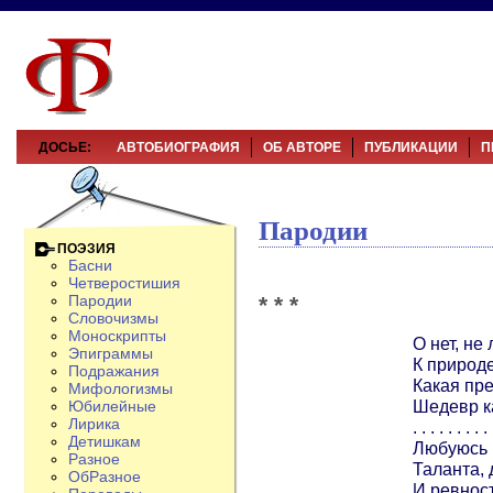
ДОСЬЕ:
АВТОБИОГРАФИЯ
ОБ АВТОРЕ
ПУБЛИКАЦИИ
П
Пародии
ПОЭЗИЯ
Басни
Четверостишия
* * *
Пародии
Словочизмы
Моноскрипты
О нет, не
Эпиграммы
К природе
Подражания
Какая пре
Мифологизмы
Шедевр ка
Юбилейные
Лирика
. . . . . . . . . 
Детишкам
Любуюсь 
Разное
Таланта, 
ОбРазное
И ревност