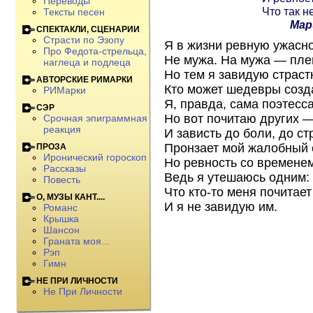
Переводы
Что так н
Тексты песен
Мар
СПЕКТАКЛИ, СЦЕНАРИИ
Страсти по Эзопу
Я в жизни ревную ужасно
Про Федота-стрельца,
Не мужа. На мужа — пле
наглеца и подлеца
Но тем я завидую страст
АВТОРСКИЕ РИМАРКИ
Кто может шедевры созд
РИМарки
Я, правда, сама поэтесса
СЭР
Но вот почитаю других 
Срочная эпиграммная
реакция
И зависть до боли, до ст
Пронзает мой жалобный 
ПРОЗА
Иронический гороскоп
Но ревность со временем
Рассказы
Ведь я утешаюсь одним:
Повесть
Что кто-то меня почитае
О, МУЗЫ КАНТ....
И я не завидую им.
Романс
Крышка
Шансон
Граната моя...
Рэп
Гимн
НЕ ПРИ ЛИЧНОСТИ
Не При Личности