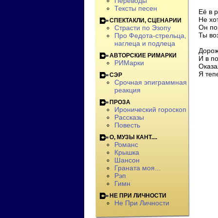
Переводы
Тексты песен
Её в 
Не хо
СПЕКТАКЛИ, СЦЕНАРИИ
Он по
Страсти по Эзопу
Ты во
Про Федота-стрельца,
наглеца и подлеца
Дорож
АВТОРСКИЕ РИМАРКИ
И в п
РИМарки
Оказа
Я тепе
СЭР
Срочная эпиграммная
реакция
ПРОЗА
Иронический гороскоп
Рассказы
Повесть
О, МУЗЫ КАНТ....
Романс
Крышка
Шансон
Граната моя...
Рэп
Гимн
НЕ ПРИ ЛИЧНОСТИ
Не При Личности