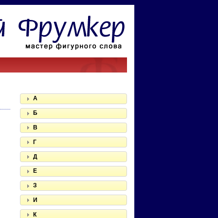
А
Б
В
Г
Д
Е
З
И
К