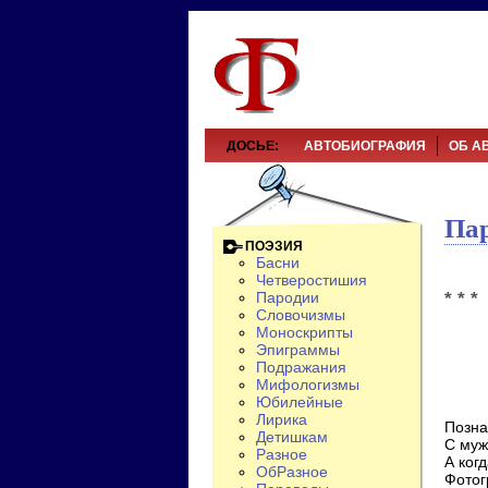
ДОСЬЕ:
АВТОБИОГРАФИЯ
ОБ А
Па
ПОЭЗИЯ
Басни
Четверостишия
* * *
Пародии
Словочизмы
Моноскрипты
Эпиграммы
Подражания
Мифологизмы
Юбилейные
Лирика
Позна
Детишкам
С муж
Разное
А ког
ОбРазное
Фотог