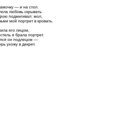
рамочку — и на стол.
тела любовь скрывать.
рою подмигивал: мол,
зьми мой портрет в кровать.
ила его лицом,
остель я брала портрет.
лся он подлецом —
рь ухожу в декрет.