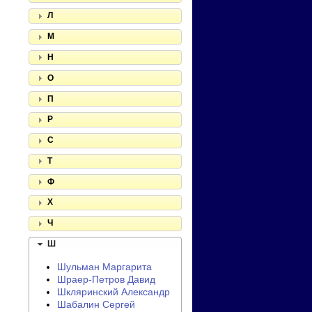
Л
М
Н
О
П
Р
С
Т
Ф
Х
Ч
Ш
Шульман Маргарита
Шраер-Петров Давид
Шкляринский Александр
Шабалин Сергей