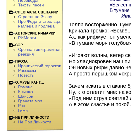
Переводы
«Белеет 
Тексты песен
В тумане
СПЕКТАКЛИ, СЦЕНАРИИ
Ива
Страсти по Эзопу
Про Федота-стрельца,
Толпа восторженно шуме
наглеца и подлеца
Кричала громко: «Бом!!!...
АВТОРСКИЕ РИМАРКИ
Ах, как рифмует он умел
РИМарки
«В тумане моря голубом»
СЭР
Срочная эпиграммная
реакция
«Играют волны, ветер с
Но хладнокровен наш пи
ПРОЗА
Иронический гороскоп
Он новых рифм давно не
Рассказы
А просто пёрышком «скр
Повесть
О, МУЗЫ КАНТ....
Зачем искать в стакане 
Романс
Ну, кто ответит мне: на к
Крышка
Шансон
«Под ним струя светлей л
Граната моя...
А в этом счастье и покой.
Рэп
Гимн
НЕ ПРИ ЛИЧНОСТИ
Не При Личности