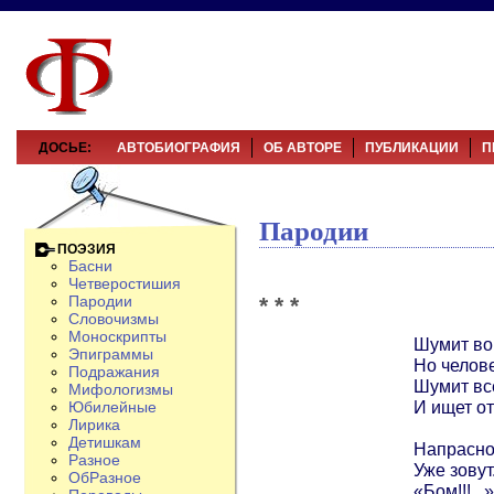
ДОСЬЕ:
АВТОБИОГРАФИЯ
ОБ АВТОРЕ
ПУБЛИКАЦИИ
П
Пародии
ПОЭЗИЯ
Басни
Четверостишия
* * *
Пародии
Словочизмы
Моноскрипты
Шумит во
Эпиграммы
Но челов
Подражания
Шумит всё
Мифологизмы
И ищет от
Юбилейные
Лирика
Детишкам
Напрасно
Разное
Уже зовут.
ОбРазное
«Бом!!!...»