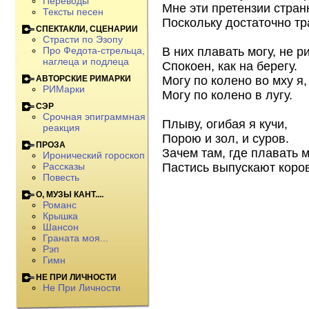
Переводы
Мне эти претензии стран
Тексты песен
Поскольку достаточно тр
СПЕКТАКЛИ, СЦЕНАРИИ
Страсти по Эзопу
В них плавать могу, не р
Про Федота-стрельца,
наглеца и подлеца
Спокоен, как на берегу.
Могу по колено во мху я,
АВТОРСКИЕ РИМАРКИ
РИМарки
Могу по колено в лугу.
СЭР
Срочная эпиграммная
Плыву, огибая я кучи,
реакция
Порою и зол, и суров.
ПРОЗА
Зачем там, где плавать 
Иронический гороскоп
Пастись выпускают коро
Рассказы
Повесть
О, МУЗЫ КАНТ....
Романс
Крышка
Шансон
Граната моя...
Рэп
Гимн
НЕ ПРИ ЛИЧНОСТИ
Не При Личности