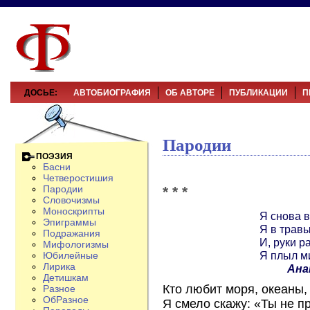
ДОСЬЕ:
АВТОБИОГРАФИЯ
ОБ АВТОРЕ
ПУБЛИКАЦИИ
П
Пародии
ПОЭЗИЯ
Басни
Четверостишия
* * *
Пародии
Словочизмы
Моноскрипты
Я снова в
Эпиграммы
Я в травы
Подражания
И, руки р
Мифологизмы
Я плыл м
Юбилейные
Лирика
Ана
Детишкам
Кто любит моря, океаны,
Разное
ОбРазное
Я смело скажу: «Ты не п